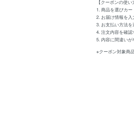
【クーポンの使い
1. 商品を選びカ
2. お届け情報を
3. お支払い方
4. 注文内容を確認
5. 内容に間違
※クーポン対象商
ショッピングガイド