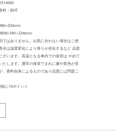
514062
香料・BHT
89×D34mm
6×H91×D36mm
剤ではありません。お肌に合わない場合はご使
香水は温度変化により香りが劣化するなど 品質
ございます。高温となる車内での保管は やめて
いたします。通常の保管でまれに澱や変色が見
が、香料由来によるものであり品質には問題ご
円毎に10ポイント