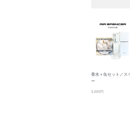
香水＋缶セット／ス
ー
3,000円