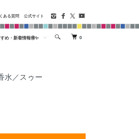
くある質問
公式サイト
0
すめ・新着情報🉐✨
香水／スゥー